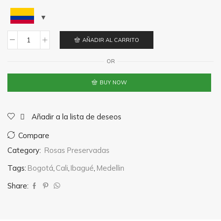
AÑADIR AL CARRITO
Cabeza
Rosa
OR
Preservada
BUY NOW
Azul
Cielo
cantidad
Añadir a la lista de deseos
Compare
Category:
Rosas Preservadas
Tags:
Bogotá
,
Cali
,
Ibagué
,
Medellin
Share: