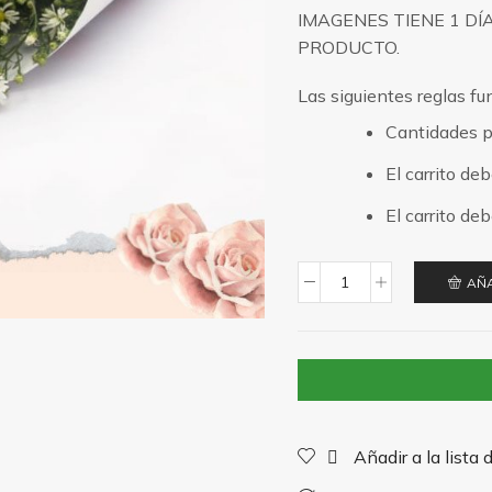
IMAGENES TIENE 1 D
PRODUCTO.
Las siguientes reglas fu
Cantidades p
El carrito de
El carrito d
AÑA
Montecasino
Blanco
cantidad
Añadir a la lista