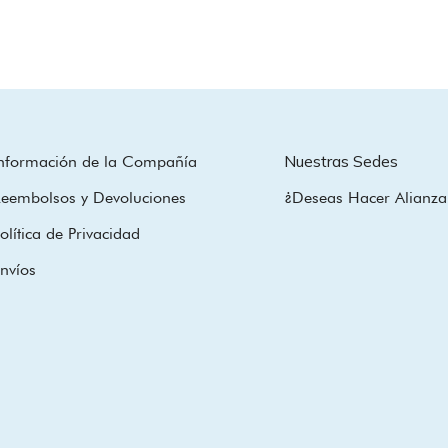
Bouque
de
Mano
cantida
Nuestras Sedes
nformación de la Compañía
eembolsos y Devoluciones
¿Deseas Hacer Alianza
olítica de Privacidad
nvíos