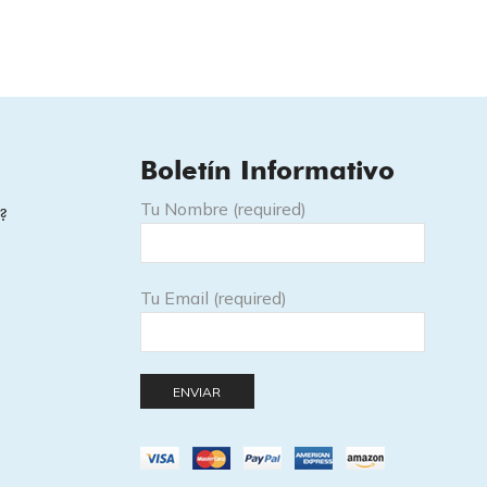
t
Baby
blu
cantidad
d
Boletín Informativo
Tu Nombre (required)
?
Tu Email (required)