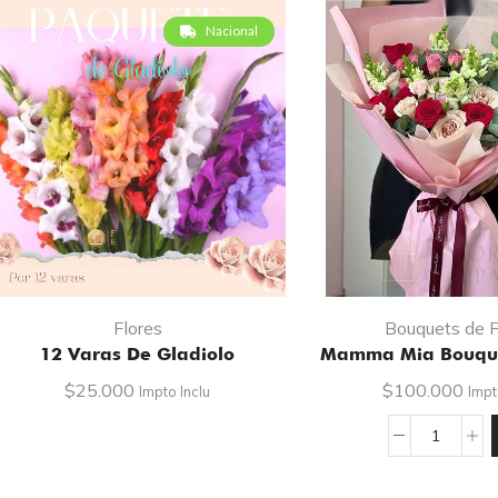
Nacional
Flores
Bouquets de F
12 Varas De Gladiolo
Mamma Mia Bouqu
$
25.000
$
100.000
Impto Inclu
Impt
Mamm
mia