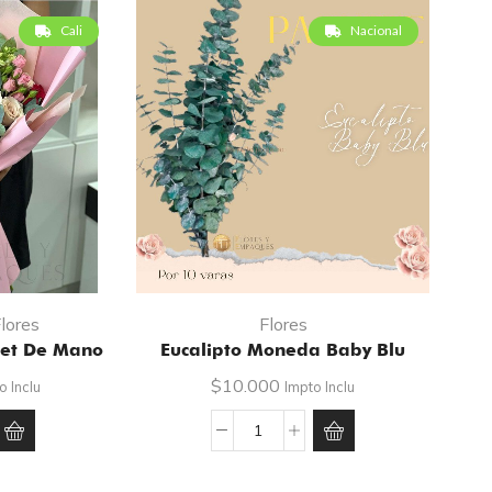
Cali
Nacional
lores
Flores
et De Mano
Eucalipto Moneda Baby Blu
$
10.000
o Inclu
Impto Inclu
a
Eucalipto
Moneda