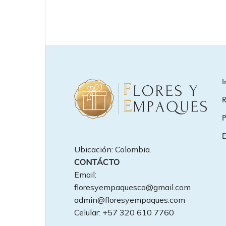
I
R
P
E
Ubicación: Colombia.
CONTÁCTO
Email:
floresyempaquesco@gmail.com
admin@floresyempaques.com
Celular: +57 320 610 7760