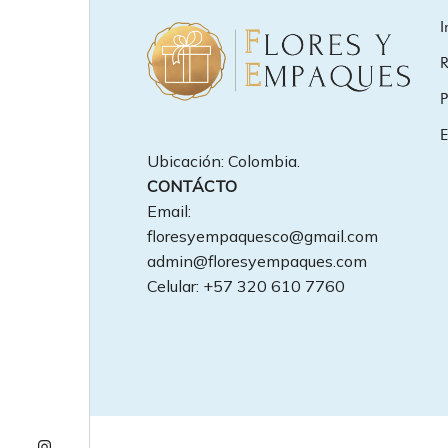
I
R
P
E
Ubicación: Colombia.
CONTÁCTO
Email:
floresyempaquesco@gmail.com
admin@floresyempaques.com
Celular: +57 320 610 7760