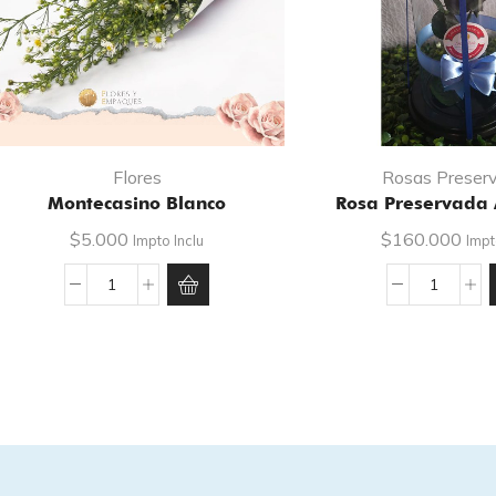
Flores
Rosas Preser
Montecasino Blanco
Rosa Preservada 
$
5.000
$
160.000
Impto Inclu
Impt
Montecasino
Rosa
Blanco
preserv
cantidad
Azul
Cielo
cantida