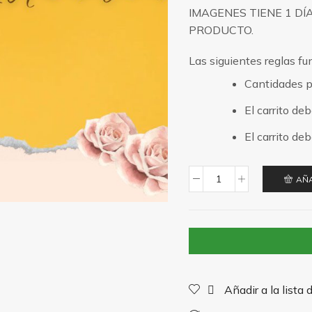
IMAGENES TIENE 1 D
PRODUCTO.
Las siguientes reglas fu
Cantidades p
El carrito de
El carrito d
AÑA
12
Girasoles
cantidad
Añadir a la lista