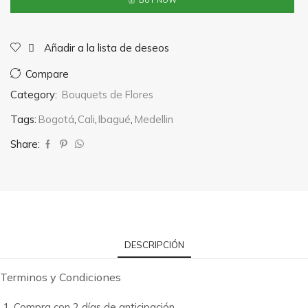
BUY NOW
Bouquet
cantidad
Añadir a la lista de deseos
Compare
Category:
Bouquets de Flores
Tags:
Bogotá
,
Cali
,
Ibagué
,
Medellin
Share:
DESCRIPCIÓN
Terminos y Condiciones
Compra con 2 días de anticipación.