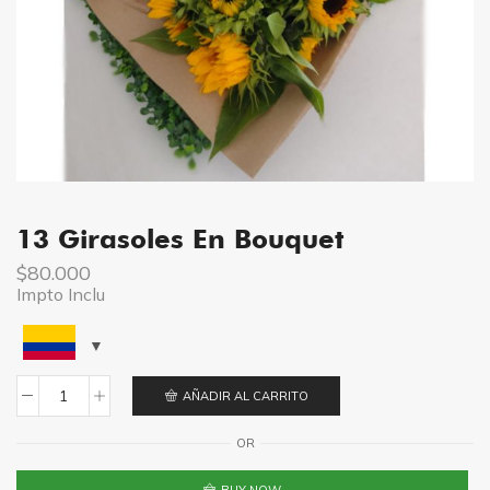
13 Girasoles En Bouquet
$
80.000
Impto Inclu
AÑADIR AL CARRITO
13
Girasoles
OR
en