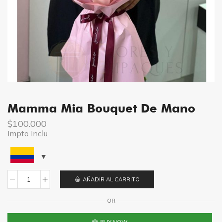
Mamma Mia Bouquet De Mano
$
100.000
Impto Inclu
AÑADIR AL CARRITO
Mamma
mia
OR
Bouquet