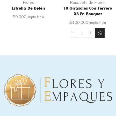
Flores
Bouquets de Flores
Estrella De Belén
10 Girasoles Con Ferrero
X8 En Bouquet
$
9.000
Impto Inclu
$
100.000
Impto Inclu
10
Girasoles
con
Ferrero
x8
en
Bouquet
cantidad