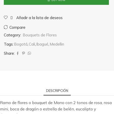
BUY NOW
de
Mano
cantidad
Añadir a la lista de deseos
Compare
Category:
Bouquets de Flores
Tags:
Bogotá
,
Cali
,
Ibagué
,
Medellin
Share:
DESCRIPCIÓN
Ramo de flores o bouquet de Mano con 2 tonos de rosa, rosa
mini, boca de dragón o estrella de belén, eucalipto y