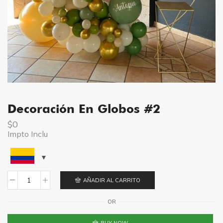
Decoración En Globos #2
$
0
Impto Inclu
AÑADIR AL CARRITO
Decoración
En
OR
Globos