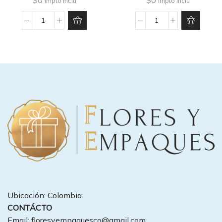
$
0
$
0
Impto Inclu
Impto Inclu
Decoración
Decoración
En
En
Globos
Globos
#20
#18
cantidad
cantidad
Ubicación: Colombia.
CONTÁCTO
Email: floresyempaquesco@gmail.com